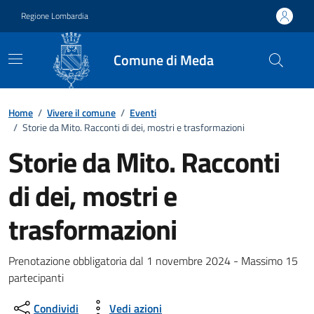
Vai ai contenuti
Vai al footer
Regione Lombardia
Comune di Meda
Home
/
Vivere il comune
/
Eventi
/
Storie da Mito. Racconti di dei, mostri e trasformazioni
Storie da Mito. Racconti
di dei, mostri e
trasformazioni
Dettagli della notizia
Prenotazione obbligatoria dal 1 novembre 2024 - Massimo 15
partecipanti
Condividi
Vedi azioni