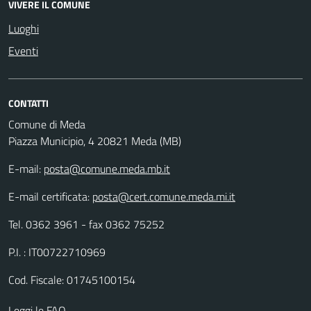
VIVERE IL COMUNE
Luoghi
Eventi
CONTATTI
Comune di Meda
Piazza Municipio, 4 20821 Meda (MB)
E-mail:
posta@comune.meda.mb.it
E-mail certificata:
posta@cert.comune.meda.mi.it
Tel. 0362 3961 - fax 0362 75252
P.I. : IT00722710969
Cod. Fiscale: 01745100154
Leggi le FAQ