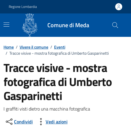
Vai ai contenuti
Vai al footer
Regione Lombardia
Comune di Meda
Home
/
Vivere il comune
/
Eventi
/
Tracce visive - mostra fotografica di Umberto Gasparinetti
Tracce visive - mostra
fotografica di Umberto
Gasparinetti
Dettagli della notizia
I graffiti visti dietro una macchina fotografica
Condividi
Vedi azioni