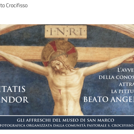
a
to Crocifisso