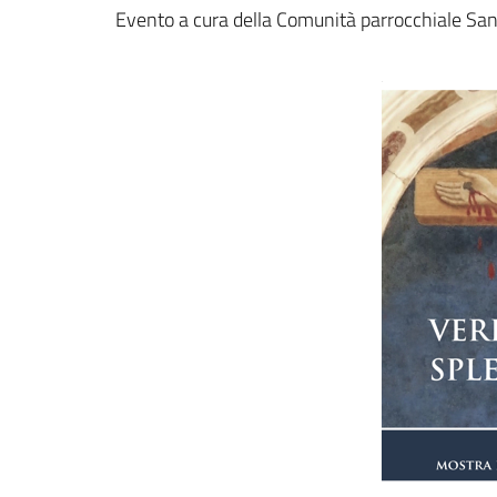
Dettagli della notizi
Evento a cura della Comunità parrocchiale San