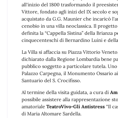
all'inizio del 1800 trasformando il preesist
Vittore, fondato agli inizi del IX secolo e so
acquistato da G.G. Maunier che incaricò l'ar
cenobio in una villa neoclassica. Il progetto 
definita la “Cappella Sistina” della Brianza p
cinquecenteschi di Bernardino Luini e della
La Villa si affaccia su Piazza Vittorio Ven
dichiarato dalla Regione Lombardia bene pa
pubblico soggetto a particolare tutela. Uno
Palazzo Carpegna, il Monumento Ossario ai 
Santuario del S. Crocifisso.
Al termine della visita guidata, a cura di
Ami
possibile assistere alla rappresentazione s
amatoriale
TeatroVivo-Gli Antistress
“Il ca
di Maria Altomare Sardella.