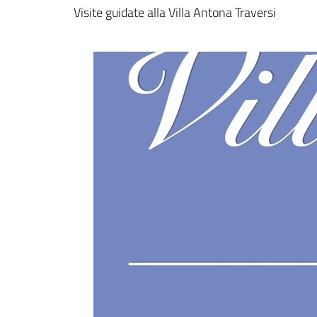
Dettagli della notizi
Visite guidate alla Villa Antona Traversi