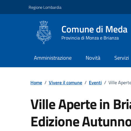
Vai ai contenuti
Vai al footer
Regione Lombardia
Comune di Meda
Provincia di Monza e Brianza
Amministrazione
Novità
Servizi
Home
/
Vivere il comune
/
Eventi
/
Ville Apert
Ville Aperte in Br
Edizione Autunn