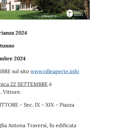
rianza 2024
utunno
tembre 2024
BRE sul sito
www.villeaperte.info
nica 22 SETTEMBRE
è
. Vittore.
TORE - Sec. IX - XIX - Piazza
glia Antona Traversi, fu edificata