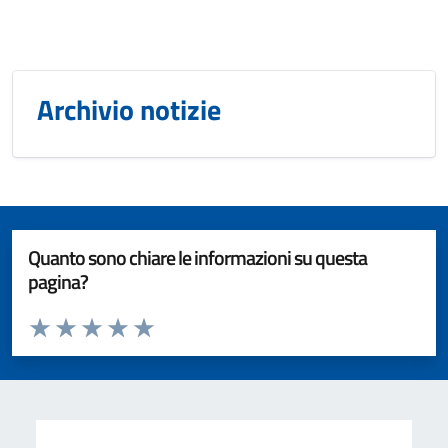
Archivio notizie
Quanto sono chiare le informazioni su questa
pagina?
Valuta da 1 a 5 stelle la pagina
Valuta 1 stelle su 5
Valuta 2 stelle su 5
Valuta 3 stelle su 5
Valuta 4 stelle su 5
Valuta 5 stelle su 5