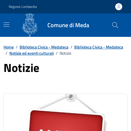
Vai ai contenuti
Vai al footer
Regione Lombardia
Comune di Meda
Home
/
Biblioteca Civica - Medateca
/
Biblioteca Civica - Medateca
/
Notizie ed eventi culturali
/
Notizie
Notizie