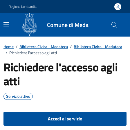
Vai ai contenuti
Vai al footer
Regione Lombardia
Comune di Meda
Home
/
Biblioteca Civica - Medateca
/
Biblioteca Civica - Medateca
/
Richiedere l'accesso agli atti
Richiedere l'accesso agli
atti
Servizio attivo
Accedi al servizio