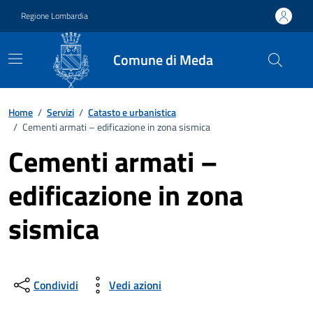
Vai ai contenuti
Vai al footer
Regione Lombardia
Comune di Meda
Home
/
Servizi
/
Catasto e urbanistica
/
Cementi armati – edificazione in zona sismica
Cementi armati –
edificazione in zona
sismica
Condividi
Vedi azioni