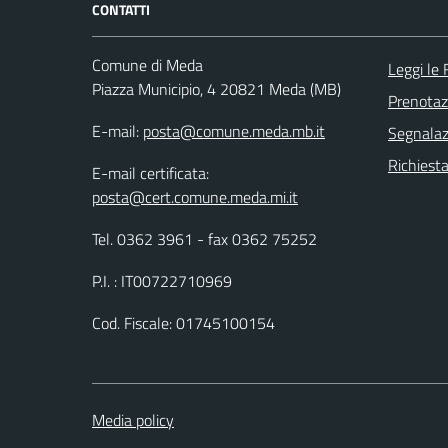
CONTATTI
Comune di Meda
Leggi le
Piazza Municipio, 4 20821 Meda (MB)
Prenota
E-mail:
posta@comune.meda.mb.it
Segnalazi
Richiesta
E-mail certificata:
posta@cert.comune.meda.mi.it
Tel. 0362 3961 - fax 0362 75252
P.I. : IT00722710969
Cod. Fiscale: 01745100154
Media policy