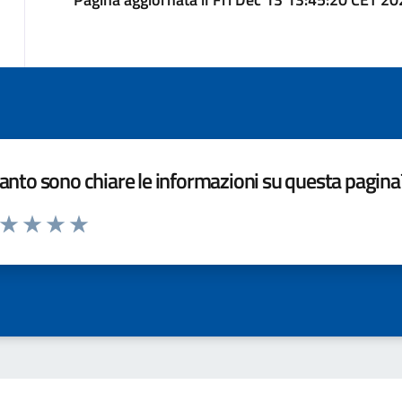
nto sono chiare le informazioni su questa pagina
a da 1 a 5 stelle la pagina
ta 1 stelle su 5
Valuta 2 stelle su 5
Valuta 3 stelle su 5
Valuta 4 stelle su 5
Valuta 5 stelle su 5