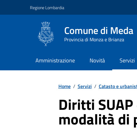
Vai ai contenuti
Vai al footer
Regione Lombardia
Comune di Meda
Provincia di Monza e Brianza
Amministrazione
Novità
Servizi
Home
/
Servizi
/
Catasto e urbanis
Diritti SUAP
modalità di