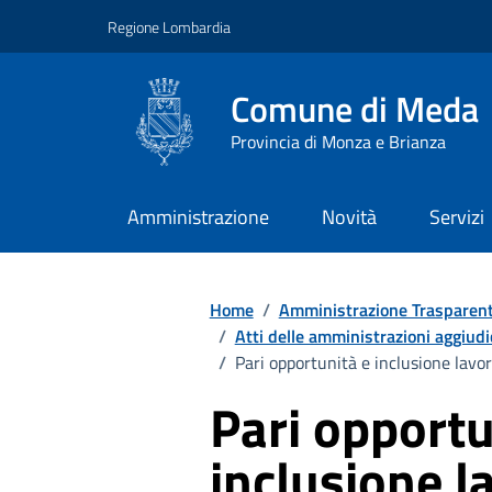
Vai ai contenuti
Vai al footer
Regione Lombardia
Comune di Meda
Provincia di Monza e Brianza
Amministrazione
Novità
Servizi
Home
/
Amministrazione Trasparen
/
Atti delle amministrazioni aggiudi
/
Pari opportunità e inclusione lavo
Pari opportu
inclusione l