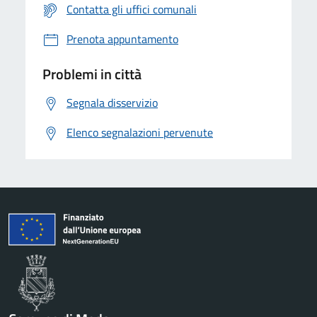
Contatta gli uffici comunali
Prenota appuntamento
Problemi in città
Segnala disservizio
Elenco segnalazioni pervenute