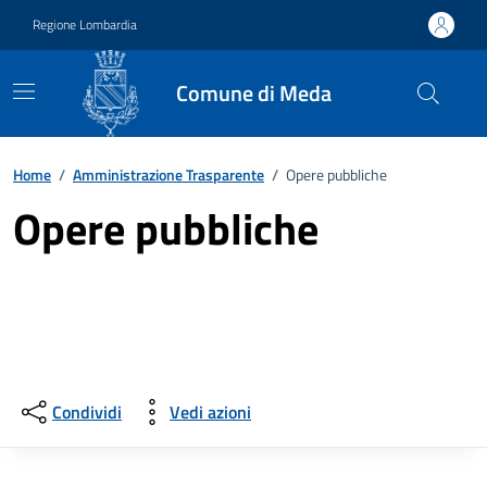
Vai ai contenuti
Vai al footer
Regione Lombardia
Comune di Meda
Home
/
Amministrazione Trasparente
/
Opere pubbliche
Opere pubbliche
Condividi
Vedi azioni