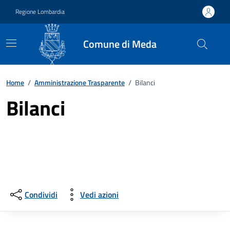
Vai ai contenuti
Vai al footer
Regione Lombardia
Comune di Meda
Home
/
Amministrazione Trasparente
/
Bilanci
Bilanci
Condividi
Vedi azioni