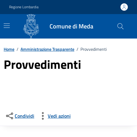
Vai ai contenuti
Vai al footer
Regione Lombardia
Comune di Meda
Home
/
Amministrazione Trasparente
/
Provvedimenti
Provvedimenti
Condividi
Vedi azioni