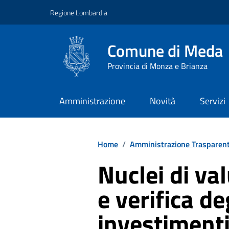
Vai ai contenuti
Vai al footer
Regione Lombardia
Comune di Meda
Provincia di Monza e Brianza
Amministrazione
Novità
Servizi
Home
/
Amministrazione Trasparen
Nuclei di va
e verifica de
investimenti