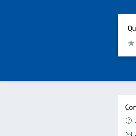
Qua
Valut
Valu
Con