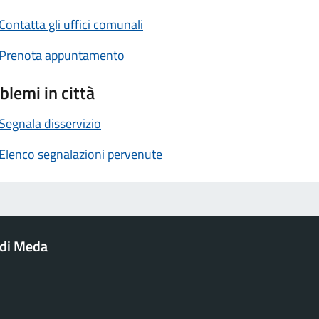
Contatta gli uffici comunali
Prenota appuntamento
blemi in città
Segnala disservizio
Elenco segnalazioni pervenute
di Meda