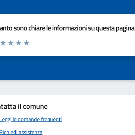
nto sono chiare le informazioni su questa pagina
a da 1 a 5 stelle la pagina
ta 1 stelle su 5
Valuta 2 stelle su 5
Valuta 3 stelle su 5
Valuta 4 stelle su 5
Valuta 5 stelle su 5
tatta il comune
Leggi le domande frequenti
Richiedi assistenza