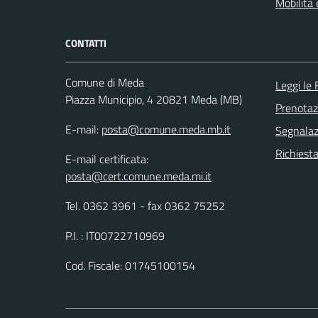
Mobilità 
CONTATTI
Comune di Meda
Leggi le
Piazza Municipio, 4 20821 Meda (MB)
Prenota
E-mail:
posta@comune.meda.mb.it
Segnalazi
Richiesta
E-mail certificata:
posta@cert.comune.meda.mi.it
Tel. 0362 3961 - fax 0362 75252
P.I. : IT00722710969
Cod. Fiscale: 01745100154