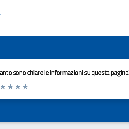
nto sono chiare le informazioni su questa pagina
a da 1 a 5 stelle la pagina
ta 1 stelle su 5
Valuta 2 stelle su 5
Valuta 3 stelle su 5
Valuta 4 stelle su 5
Valuta 5 stelle su 5