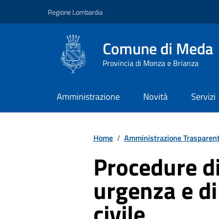
Vai ai contenuti
Vai al footer
Regione Lombardia
Comune di Meda
Provincia di Monza e Brianza
Amministrazione
Novità
Servizi
Home
/
Amministrazione Trasparen
Procedure 
urgenza e di
civile